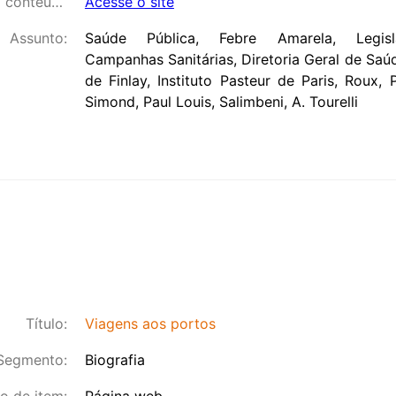
Link para o conteúdo:
Acesse o site
Assunto:
Saúde Pública, Febre Amarela, Legisla
Campanhas Sanitárias, Diretoria Geral de Saúd
de Finlay, Instituto Pasteur de Paris, Roux, P
Simond, Paul Louis, Salimbeni, A. Tourelli
Título:
Viagens aos portos
Segmento:
Biografia
o de item:
Página web