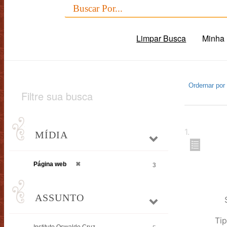
Limpar Busca
Minha 
Ordernar por
Filtre sua busca
1
.
MÍDIA
Página web
✖
3
ASSUNTO
Tip