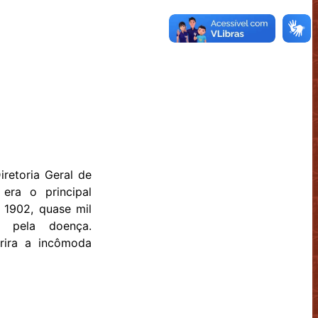
retoria Geral de
era o principal
m 1902, quase mil
s pela doença.
irira a incômoda