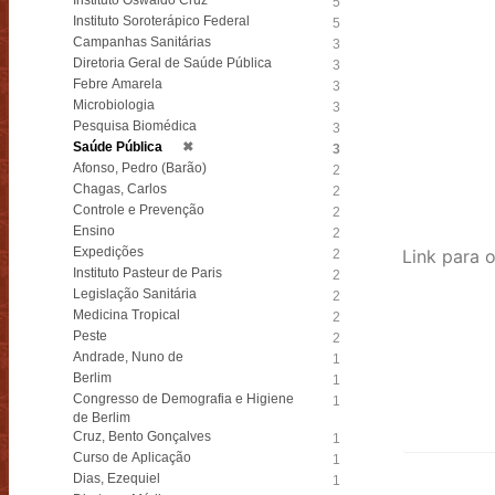
Instituto Oswaldo Cruz
5
Instituto Soroterápico Federal
5
Campanhas Sanitárias
3
Diretoria Geral de Saúde Pública
3
Febre Amarela
3
Microbiologia
3
Pesquisa Biomédica
3
Saúde Pública
✖
3
Afonso, Pedro (Barão)
2
Chagas, Carlos
2
Controle e Prevenção
2
Ensino
2
Expedições
2
Instituto Pasteur de Paris
2
Legislação Sanitária
2
Medicina Tropical
2
Peste
2
Andrade, Nuno de
1
Berlim
1
Congresso de Demografia e Higiene
1
de Berlim
Cruz, Bento Gonçalves
1
Curso de Aplicação
1
Dias, Ezequiel
1