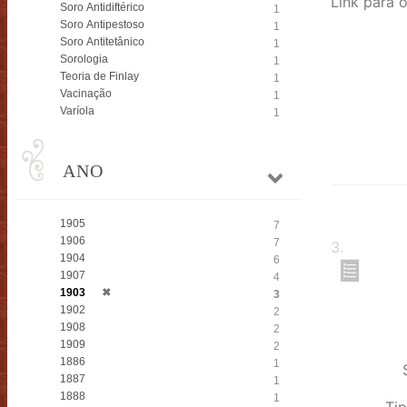
Soro Antidiftérico
1
Soro Antipestoso
1
Soro Antitetânico
1
Sorologia
1
Teoria de Finlay
1
Vacinação
1
Varíola
1
ANO
1905
7
1906
7
3
.
1904
6
1907
4
1903
✖
3
1902
2
1908
2
1909
2
1886
1
1887
1
1888
1
Tip