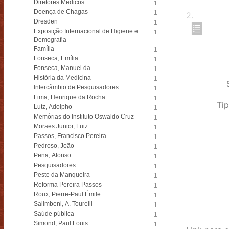
Diretores Médicos
1
Doença de Chagas
1
2
.
Dresden
1
Exposição Internacional de Higiene e
1
Demografia
Família
1
Fonseca, Emília
1
Fonseca, Manuel da
1
História da Medicina
1
Intercâmbio de Pesquisadores
1
Lima, Henrique da Rocha
1
Tip
Lutz, Adolpho
1
Memórias do Instituto Oswaldo Cruz
1
Moraes Junior, Luiz
1
Passos, Francisco Pereira
1
Pedroso, João
1
Pena, Afonso
1
Pesquisadores
1
Peste da Manqueira
1
Reforma Pereira Passos
1
Roux, Pierre-Paul Émile
1
Salimbeni, A. Tourelli
1
Saúde pública
1
Simond, Paul Louis
1