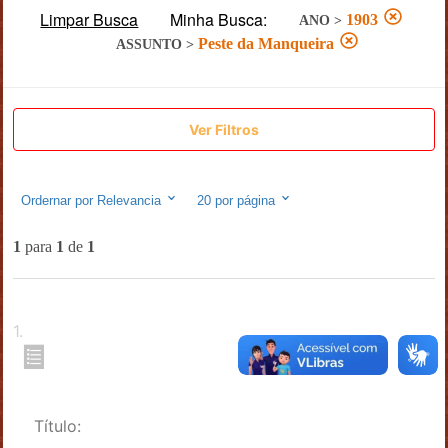
Limpar Busca
Minha Busca:
1903
ANO
>
Peste da Manqueira
ASSUNTO
>
Ver Filtros
Ordernar por
Relevancia
20
por página
1
para
1
de
1
1
.
Título: