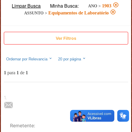
Limpar Busca
Minha Busca:
1903
ANO
>
Equipamentos de Laboratório
ASSUNTO
>
Ver Filtros
Ordernar por
Relevancia
20
por página
1
para
1
de
1
1
.
Remetente: