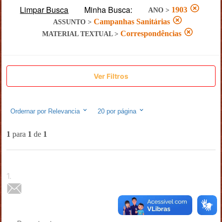
Limpar Busca
Minha Busca:
1903
ANO
>
Campanhas Sanitárias
ASSUNTO
>
Correspondências
MATERIAL TEXTUAL
>
Ver Filtros
Ordernar por
Relevancia
20
por página
1
para
1
de
1
1
.