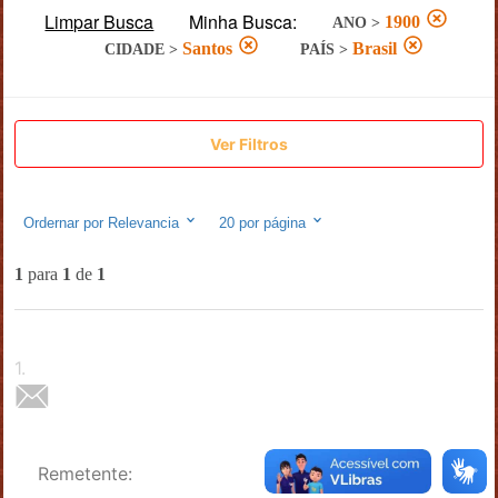
Limpar Busca
Minha Busca:
1900
ANO
>
Santos
Brasil
CIDADE
>
PAÍS
>
Ver Filtros
Ordernar por
Relevancia
20
por página
1
para
1
de
1
1
.
Remetente: