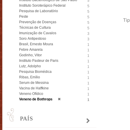
Instituto Bacteriológico de São Paulo
5
Instituto Soroterápico Federal
5
Pesquisa de Laboratório
5
Peste
5
Tip
Prevenção de Doenças
5
Técnicas de Cultura
5
Imunização de Cavalos
3
Soro Antipestoso
3
Brasil, Ernesto Moura
1
Febre Amarela
1
Godinho, Vitor
1
Instituto Pasteur de Paris
1
Lutz, Adolpho
1
Pesquisa Biomédica
1
Ribas, Emílio
1
Serum de Messina
1
Vacina de Haffkine
1
Veneno Ofídico
1
Veneno de Bothrops
✖
1
PAÍS