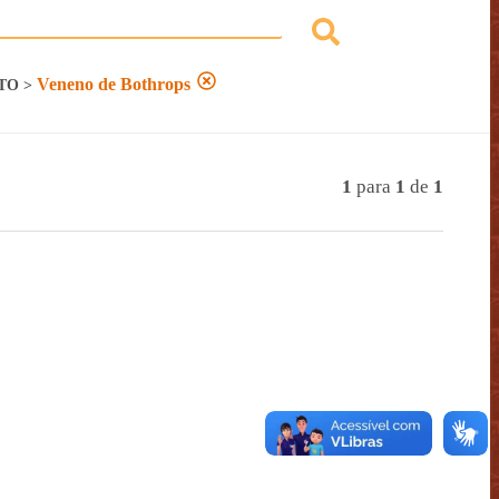
Veneno de Bothrops
TO
>
1
para
1
de
1