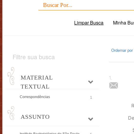
Limpar Busca
Minha Bu
Ordernar por
Filtre sua busca
MATERIAL
1
.
TEXTUAL
Correspondências
1
R
ASSUNTO
De