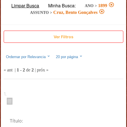
Limpar Busca
Minha Busca:
1899
ANO
>
Cruz, Bento Gonçalves
ASSUNTO
>
Ver Filtros
Ordernar por
Relevancia
20
por página
« ant
|
1
-
2
de
2
|
próx »
1
.
Título: