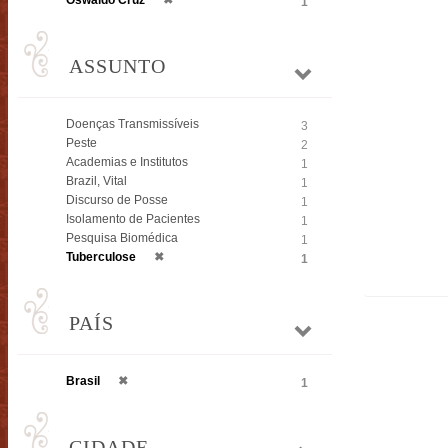
Oswaldo Cruz
✖
1
ASSUNTO
Doenças Transmissíveis
3
Peste
2
Academias e Institutos
1
Brazil, Vital
1
Discurso de Posse
1
Isolamento de Pacientes
1
Pesquisa Biomédica
1
Tuberculose
✖
1
PAÍS
Brasil
✖
1
CIDADE