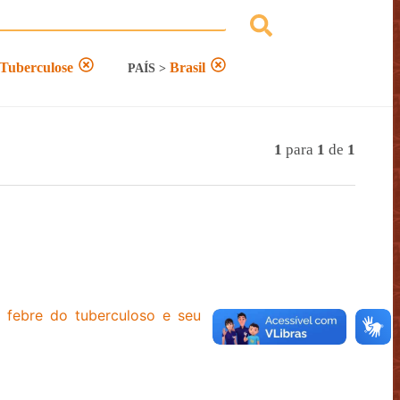
Tuberculose
Brasil
PAÍS
>
1
para
1
de
1
 febre do tuberculoso e seu