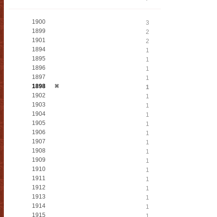
1900
3
1899
2
1901
2
1894
1
1895
1
1896
1
1897
1
1898
✖
1
1902
1
1903
1
1904
1
1905
1
1906
1
1907
1
1908
1
1909
1
1910
1
1911
1
1912
1
1913
1
1914
1
1915
1