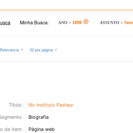
Busca
Minha Busca:
1898
Soro
ANO
>
ASSUNTO
>
Relevancia
20
por página
Título:
No Instituto Pasteur
Segmento:
Biografia
o de item:
Página web