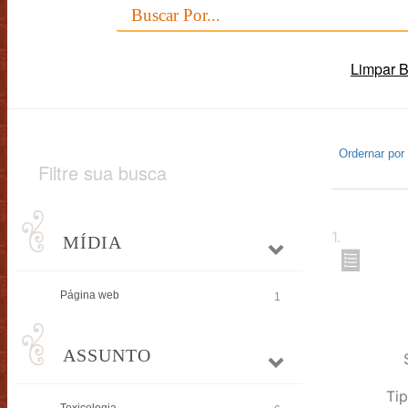
Limpar 
Ordernar por
Filtre sua busca
1
.
MÍDIA
Página web
1
ASSUNTO
Tip