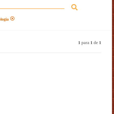
logia
1
para
1
de
1