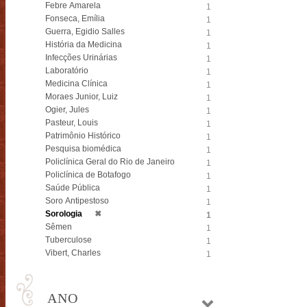
Febre Amarela
1
Fonseca, Emília
1
Guerra, Egidio Salles
1
História da Medicina
1
Infecções Urinárias
1
Laboratório
1
Medicina Clínica
1
Moraes Junior, Luiz
1
Ogier, Jules
1
Pasteur, Louis
1
Patrimônio Histórico
1
Pesquisa biomédica
1
Policlínica Geral do Rio de Janeiro
1
Policlínica de Botafogo
1
Saúde Pública
1
Soro Antipestoso
1
Sorologia
✖
1
Sêmen
1
Tuberculose
1
Vibert, Charles
1
ANO