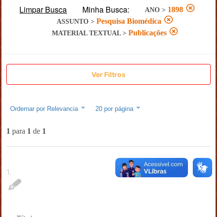
Limpar Busca
Minha Busca:
1898
ANO
>
Pesquisa Biomédica
ASSUNTO
>
Publicações
MATERIAL TEXTUAL
>
Ver Filtros
Ordernar por
Relevancia
20
por página
1
para
1
de
1
1
.