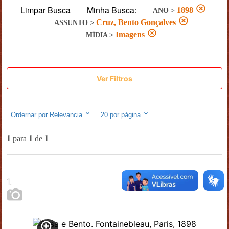
Limpar Busca
Minha Busca:
1898
ANO
>
Cruz, Bento Gonçalves
ASSUNTO
>
Imagens
MÍDIA
>
Ver Filtros
Ordernar por
Relevancia
20
por página
1
para
1
de
1
1
.