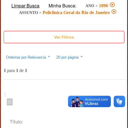
Limpar Busca
Minha Busca:
1896
ANO
>
Policlínica Geral do Rio de Janeiro
ASSUNTO
>
Ver Filtros
Ordernar por
Relevancia
20
por página
1
para
1
de
1
1
.
Título: