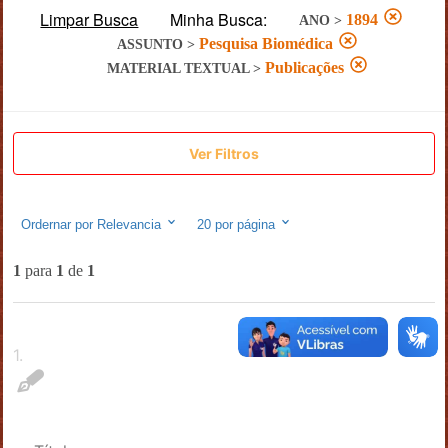
Limpar Busca
Minha Busca:
1894
ANO
>
Pesquisa Biomédica
ASSUNTO
>
Publicações
MATERIAL TEXTUAL
>
Ver Filtros
Ordernar por
Relevancia
20
por página
1
para
1
de
1
1
.