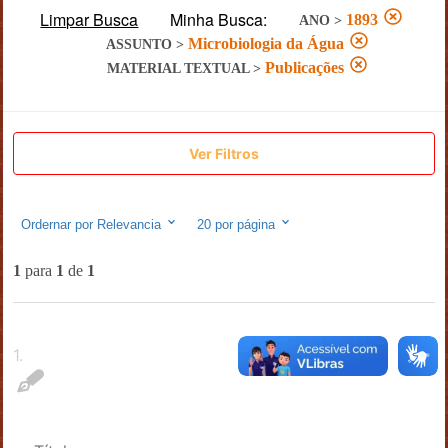
Limpar Busca
Minha Busca:
1893
ANO
>
Microbiologia da Água
ASSUNTO
>
Publicações
MATERIAL TEXTUAL
>
Ver Filtros
Ordernar por
Relevancia
20
por página
1
para
1
de
1
1
.