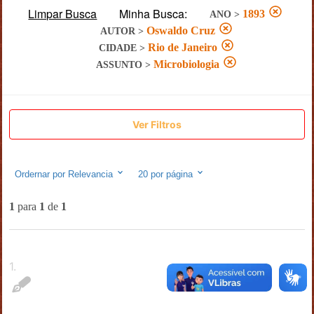
Limpar Busca
Minha Busca:
1893
ANO
>
Oswaldo Cruz
AUTOR
>
Rio de Janeiro
CIDADE
>
Microbiologia
ASSUNTO
>
Ver Filtros
Ordernar por
Relevancia
20
por página
1
para
1
de
1
1
.