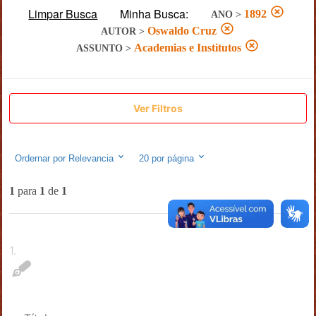
Limpar Busca
Minha Busca:
1892
ANO
>
Oswaldo Cruz
AUTOR
>
Academias e Institutos
ASSUNTO
>
Ver Filtros
Ordernar por
Relevancia
20
por página
1
para
1
de
1
1
.