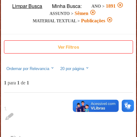
Limpar Busca
Minha Busca:
1891
ANO
>
Sêmen
ASSUNTO
>
Publicações
MATERIAL TEXTUAL
>
Ver Filtros
Ordernar por
Relevancia
20
por página
1
para
1
de
1
1
.