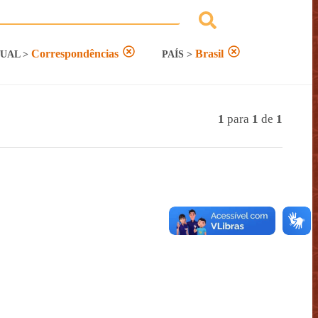
Correspondências
Brasil
TUAL
>
PAÍS
>
1
para
1
de
1