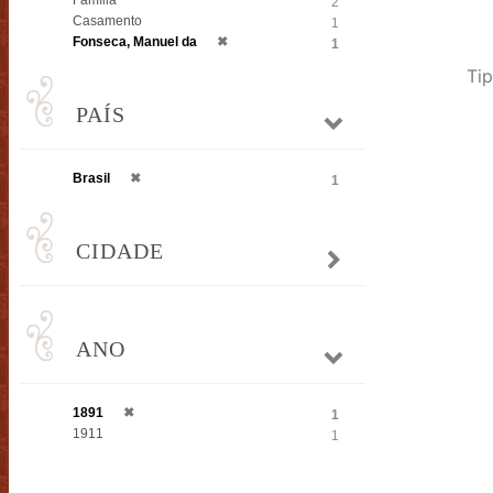
Família
2
Casamento
1
Fonseca, Manuel da
✖
1
Tip
PAÍS
Brasil
✖
1
CIDADE
ANO
1891
✖
1
1911
1