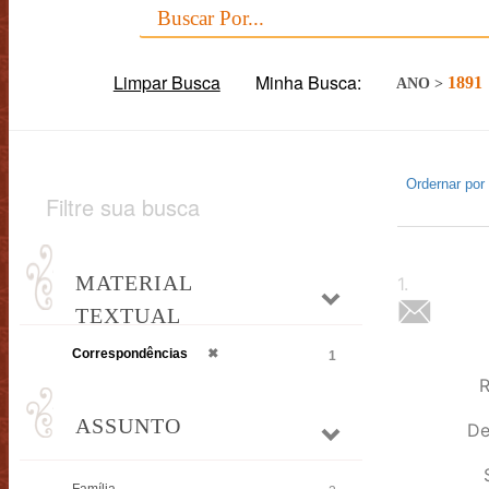
Limpar Busca
Minha Busca:
1891
ANO
>
Ordernar por
Filtre sua busca
MATERIAL
1
.
TEXTUAL
Correspondências
✖
1
R
ASSUNTO
De