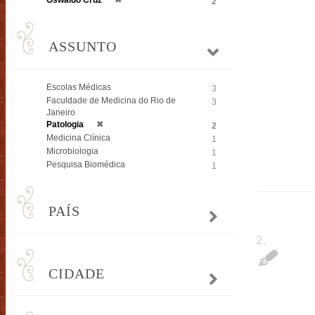
Oswaldo Cruz
✖
2
ASSUNTO
Escolas Médicas
3
Faculdade de Medicina do Rio de
3
Janeiro
Patologia
✖
2
Medicina Clínica
1
Microbiologia
1
Pesquisa Biomédica
1
PAÍS
2
.
CIDADE