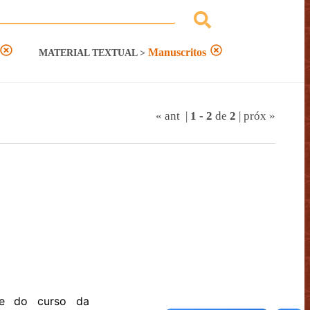
Manuscritos
MATERIAL TEXTUAL
>
« ant
|
1
-
2
de
2
|
próx »
ie do curso da