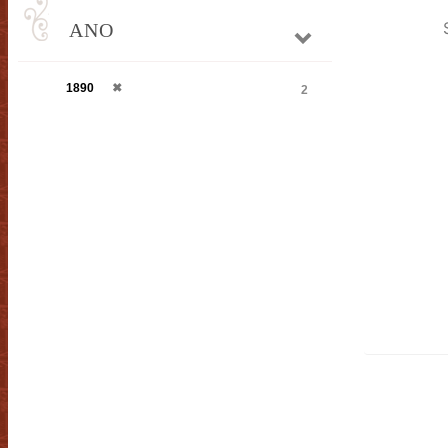
ANO
1890
✖
2