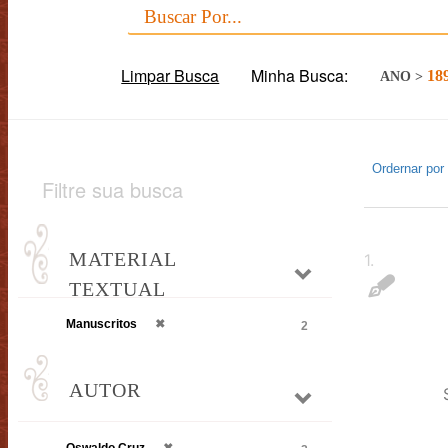
Limpar Busca
Minha Busca:
18
ANO
>
Ordernar por
Filtre sua busca
MATERIAL
1
.
TEXTUAL
Manuscritos
✖
2
AUTOR