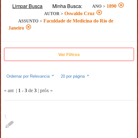
Limpar Busca
Minha Busca:
1890
ANO
>
Oswaldo Cruz
AUTOR
>
Faculdade de Medicina do Rio de
ASSUNTO
>
Janeiro
Ver Filtros
Ordernar por
Relevancia
20
por página
« ant
|
1
-
3
de
3
|
próx »
1
.