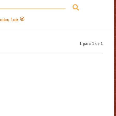
nior, Luiz
1
para
1
de
1