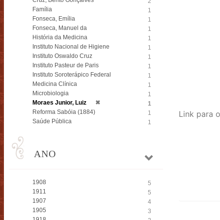
Cruz, Bento Gonçalves
2
Família
1
Fonseca, Emília
1
Fonseca, Manuel da
1
História da Medicina
1
Instituto Nacional de Higiene
1
Instituto Oswaldo Cruz
1
Instituto Pasteur de Paris
1
Instituto Soroterápico Federal
1
Medicina Clínica
1
Microbiologia
1
Moraes Junior, Luiz
✖
1
Reforma Sabóia (1884)
1
Saúde Pública
1
ANO
1908
5
1911
5
1907
4
1905
3
1918