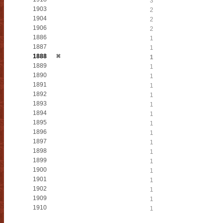
3
1903
2
1904
2
1906
2
1886
1
1887
1
1888
✖
1
1889
1
1890
1
1891
1
1892
1
1893
1
1894
1
1895
1
1896
1
1897
1
1898
1
1899
1
1900
1
1901
1
1902
1
1909
1
1910
1