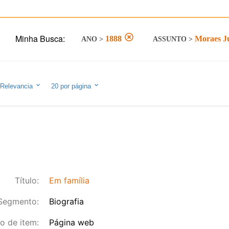
Minha Busca:
1888
Moraes Ju
ANO
>
ASSUNTO
>
Relevancia
20
por página
Título:
Em família
Segmento:
Biografia
o de item:
Página web