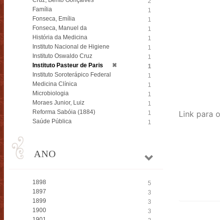
Cruz, Bento Gonçalves
2
Família
1
Fonseca, Emília
1
Fonseca, Manuel da
1
História da Medicina
1
Instituto Nacional de Higiene
1
Instituto Oswaldo Cruz
1
Instituto Pasteur de Paris
✖
1
Instituto Soroterápico Federal
1
Medicina Clínica
1
Microbiologia
1
Moraes Junior, Luiz
1
Reforma Sabóia (1884)
1
Saúde Pública
1
ANO
1898
5
1897
3
1899
3
1900
3
1901