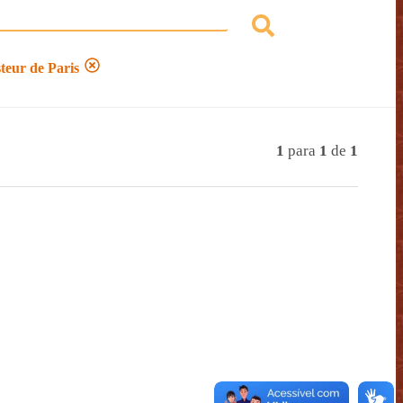
steur de Paris
1
para
1
de
1