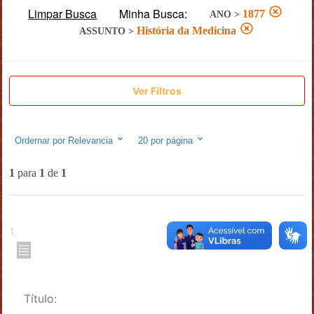
Limpar Busca
Minha Busca:
1877
ANO
>
História da Medicina
ASSUNTO
>
Ver Filtros
Ordernar por
Relevancia
20
por página
1
para
1
de
1
1
.
Título: